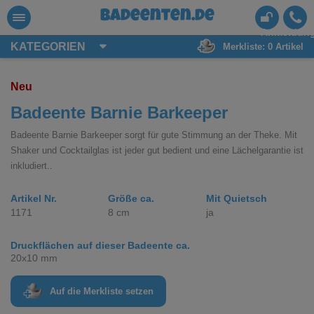
badeenten.de
Anmeldun
KATEGORIEN
Merkliste:
0
Artikel
Neu
Badeente Barnie Barkeeper
Badeente Barnie Barkeeper sorgt für gute Stimmung an der Theke. Mit
Shaker und Cocktailglas ist jeder gut bedient und eine Lächelgarantie ist
inkludiert..
Artikel Nr.
Größe ca.
Mit Quietsch
1171
8 cm
ja
Druckflächen auf dieser Badeente ca.
20x10 mm
Auf die Merkliste setzen