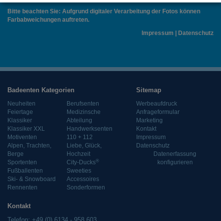
Bitte beachten Sie: Aufgrund digitaler Verarbeitung der Fotos können
Farbabweichungen auftreten.
Impressum
|
Datenschutz
Badeenten Kategorien
Sitemap
Neuheiten
Berufsenten
Werbeaufdruck
Feiertage
Medizinsche
Anfrageformular
Klassiker
Abteilung
Marketing
Klassiker XXL
Handwerksenten
Kontakt
Motiventen
110 + 112
Impressum
Alpen, Trachten,
Liebe, Glück,
Datenschutz
Berge
Hochzeit
Datenerfassung
®
Sportenten
City-Ducks
konfigurieren
Fußballenten
Sweeties
Ski- & Snowboard
Accessoires
Rennenten
Sonderformen
Kontakt
Telefon: +49 (0) 6134 - 958 603