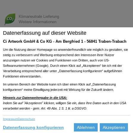
Klimaneutrale Lieferung
Weitere Informationen
Previous
Next
Datenerfassung auf dieser Website
Ci Artwork GmbH & Co KG - Am Bergfried 1 - 56841 Traben-Trabach
Um die Nutzung dieser Homepage so anwenderfreundlich wie möglich zu gestalten, sie
stetig zu verbessern und Werbung entsprechend den Interessen ihrer Nutzer
anzuzeigen nutzen wir Cookies und Funktionen von Dritten, auch von US-
Softwareunternehmen (Google). Durch einen Klick auf „Akzeptieren“ bin ich mit der
Verarbeitung entsprechend aller unter „Datenerfassung konfigurieren“ aufgeführten
Funktionen einverstanden.
Im unteren Bereich der Website kann ich über einen Klick auf „Datenerfassung
konfigurieren“ meine Einwilligung jederzeit mit Wirkung für die Zukunft ändern.
Hinweis zur Datenweitergabe in die USA:
Indem Sie auf "Akzeptieren" klicken, willigen Sie ein, dass Ihre Daten auch in den USA
verarbeitet werden - gem. Art. 49 Abs. 1 S. 1 lit. a DSGVO.
Impressum
Datenschutz
Datenerfassung konfigurieren
Ablehnen
Akzeptieren