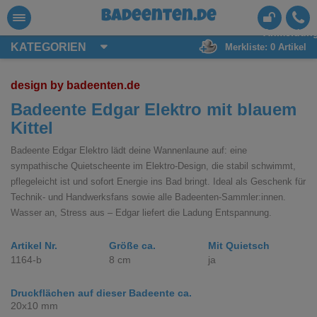
badeenten.de
Anmeldun
KATEGORIEN
Merkliste:
0
Artikel
design by badeenten.de
Badeente Edgar Elektro mit blauem
Kittel
Badeente Edgar Elektro lädt deine Wannenlaune auf: eine
sympathische Quietscheente im Elektro-Design, die stabil schwimmt,
pflegeleicht ist und sofort Energie ins Bad bringt. Ideal als Geschenk für
Technik- und Handwerksfans sowie alle Badeenten-Sammler:innen.
Wasser an, Stress aus – Edgar liefert die Ladung Entspannung.
Artikel Nr.
Größe ca.
Mit Quietsch
1164-b
8 cm
ja
Druckflächen auf dieser Badeente ca.
20x10 mm