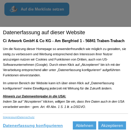
Auf die Merkliste setzen
Previous
Next
Datenerfassung auf dieser Website
Ci Artwork GmbH & Co KG - Am Bergfried 1 - 56841 Traben-Trabach
Um die Nutzung dieser Homepage so anwenderfreundlich wie möglich zu gestalten, sie
stetig zu verbessern und Werbung entsprechend den Interessen ihrer Nutzer
anzuzeigen nutzen wir Cookies und Funktionen von Dritten, auch von US-
Softwareunternehmen (Google). Durch einen Klick auf „Akzeptieren“ bin ich mit der
Verarbeitung entsprechend aller unter „Datenerfassung konfigurieren“ aufgeführten
Funktionen einverstanden.
Im unteren Bereich der Website kann ich über einen Klick auf „Datenerfassung
konfigurieren“ meine Einwilligung jederzeit mit Wirkung für die Zukunft ändern.
Hinweis zur Datenweitergabe in die USA:
Indem Sie auf "Akzeptieren" klicken, willigen Sie ein, dass Ihre Daten auch in den USA
verarbeitet werden - gem. Art. 49 Abs. 1 S. 1 lit. a DSGVO.
Impressum
Datenschutz
Datenerfassung konfigurieren
Ablehnen
Akzeptieren