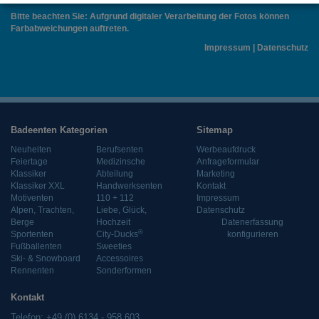
Bitte beachten Sie: Aufgrund digitaler Verarbeitung der Fotos können
Farbabweichungen auftreten.
Impressum
|
Datenschutz
Badeenten Kategorien
Sitemap
Neuheiten
Berufsenten
Werbeaufdruck
Feiertage
Medizinsche
Anfrageformular
Klassiker
Abteilung
Marketing
Klassiker XXL
Handwerksenten
Kontakt
Motiventen
110 + 112
Impressum
Alpen, Trachten,
Liebe, Glück,
Datenschutz
Berge
Hochzeit
Datenerfassung
®
Sportenten
City-Ducks
konfigurieren
Fußballenten
Sweeties
Ski- & Snowboard
Accessoires
Rennenten
Sonderformen
Kontakt
Telefon: +49 (0) 6134 - 958 603