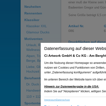
einer muß der Kleine sein: 
Neuheiten
Badeenten Gregor und Günt
Rennenten
Seine Größe beträgt 6,5 c
Klassiker
Klassiker XXL
Artikel Nr.
G
086
6
Glamour Ducks
Motiventen
Druckflächen auf diese
Urlaub, Reisen,
25 x 10 mm oder 15 x 1
Datenerfassung auf dieser Webs
Wellness
Ci Artwork GmbH & Co KG - Am Bergfri
Alpen, Trachten,
Auf die Merklist
Berge, Bayern
Um die Nutzung dieser Homepage so anwenderfre
Liebe, Glück,
nutzen wir Cookies und Funktionen von Dritten,
Hochzeit
unter „Datenerfassung konfigurieren“ aufgeführ
Berufsenten
Klimaneutrale Li
Im unteren Bereich der Website kann ich über ei
Weitere Informat
Dr. Duck & Co.
Hinweis zur Datenweitergabe in die USA:
Handwerkerenten
Indem Sie auf "Akzeptieren" klicken, willigen Si
110 + 112
Impressum
Datenschutz
Sportenten