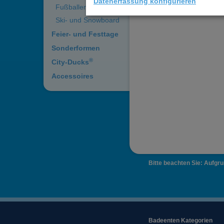
Datenerfassung konfigurieren
Fußballenten
Ski- und Snowboard
Feier- und Festtage
Sonderformen
®
City-Ducks
Accessoires
Bitte beachten Sie: Aufgr
Badeenten Kategorien