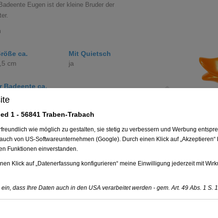
Previous
Badeente Eugen ist der kleine Bruder der
er.
m
röße ca.
Mit Quietsch
,5 cm
ja
r Badeente ca.
5 mm
ite
ed 1 - 56841 Traben-Trabach
e setzen
undlich wie möglich zu gestalten, sie stetig zu verbessern und Werbung entspre
 auch von US-Softwareunternehmen (Google). Durch einen Klick auf „Akzeptieren“ b
ten Funktionen einverstanden.
eferung
nen Klick auf „Datenerfassung konfigurieren“ meine Einwilligung jederzeit mit Wirk
ionen
e ein, dass Ihre Daten auch in den USA verarbeitet werden - gem. Art. 49 Abs. 1 S. 1