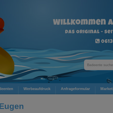
Willkommen a
Das Original - se
0613
deenten
Werbeaufdruck
Anfrageformular
Market
 Eugen