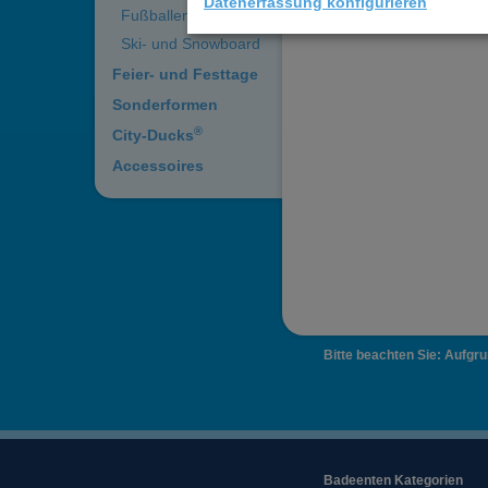
Datenerfassung konfigurieren
Fußballenten
Ski- und Snowboard
Feier- und Festtage
Sonderformen
®
City-Ducks
Accessoires
Bitte beachten Sie: Aufgr
Badeenten Kategorien