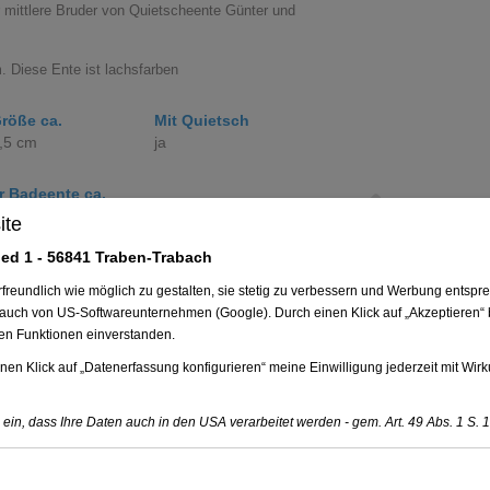
Previous
r mittlere Bruder von Quietscheente Günter und
. Diese Ente ist lachsfarben
röße ca.
Mit Quietsch
,5 cm
ja
r Badeente ca.
8 mm
ite
ed 1 - 56841 Traben-Trabach
e setzen
undlich wie möglich zu gestalten, sie stetig zu verbessern und Werbung entspre
 auch von US-Softwareunternehmen (Google). Durch einen Klick auf „Akzeptieren“ b
ten Funktionen einverstanden.
eferung
nen Klick auf „Datenerfassung konfigurieren“ meine Einwilligung jederzeit mit Wirk
ionen
e ein, dass Ihre Daten auch in den USA verarbeitet werden - gem. Art. 49 Abs. 1 S. 1