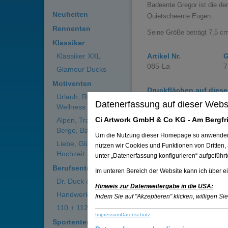
Badeente Gregor ist die de
Neuheiten
Quietscheente Eugen.
Rennenten
Seine Größe beträgt 7,5 cm
Klassiker
Klassiker XXL
Artikel Nr.
G
085-La
7
Glamour Ducks
Motiventen
Druckflächen auf diese
Urlaub, Reisen,
30 x 10 mm oder 20 x 1
Datenerfassung auf dieser Webs
Wellness
Ci Artwork GmbH & Co KG - Am Bergfri
Alpen, Trachten,
Auf die Merklist
Berge, Bayern
Um die Nutzung dieser Homepage so anwenderfre
Liebe, Glück,
nutzen wir Cookies und Funktionen von Dritten,
Hochzeit
unter „Datenerfassung konfigurieren“ aufgeführ
Berufsenten
Klimaneutrale Li
Im unteren Bereich der Website kann ich über ei
Weitere Informat
Dr. Duck & Co.
Hinweis zur Datenweitergabe in die USA:
Handwerkerenten
Indem Sie auf "Akzeptieren" klicken, willigen Si
110 + 112
Impressum
Datenschutz
Sportenten