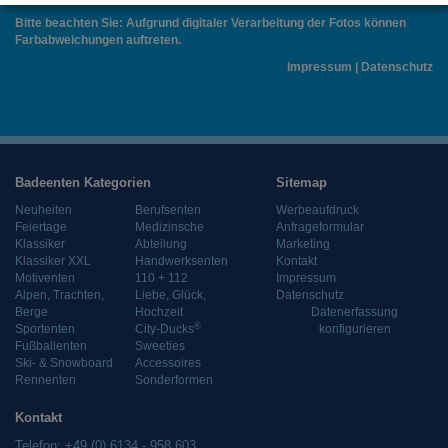
Bitte beachten Sie: Aufgrund digitaler Verarbeitung der Fotos können
Farbabweichungen auftreten.
Impressum
|
Datenschutz
Badeenten Kategorien
Sitemap
Neuheiten
Berufsenten
Werbeaufdruck
Feiertage
Medizinsche
Anfrageformular
Klassiker
Abteilung
Marketing
Klassiker XXL
Handwerksenten
Kontakt
Motiventen
110 + 112
Impressum
Alpen, Trachten,
Liebe, Glück,
Datenschutz
Berge
Hochzeit
Datenerfassung
®
Sportenten
City-Ducks
konfigurieren
Fußballenten
Sweeties
Ski- & Snowboard
Accessoires
Rennenten
Sonderformen
Kontakt
Telefon: +49 (0) 6134 - 958 603