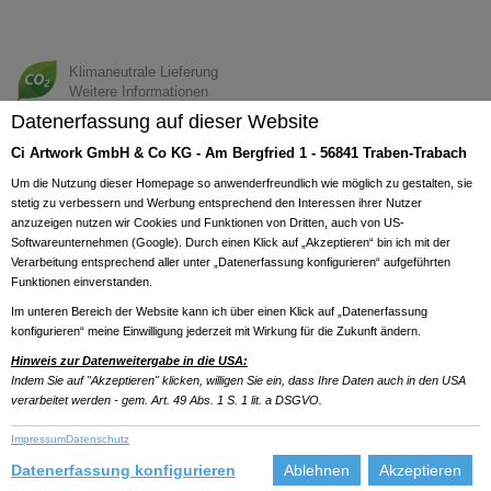
Klimaneutrale Lieferung
Weitere Informationen
Previous
Next
Datenerfassung auf dieser Website
Ci Artwork GmbH & Co KG - Am Bergfried 1 - 56841 Traben-Trabach
Um die Nutzung dieser Homepage so anwenderfreundlich wie möglich zu gestalten, sie
stetig zu verbessern und Werbung entsprechend den Interessen ihrer Nutzer
anzuzeigen nutzen wir Cookies und Funktionen von Dritten, auch von US-
Softwareunternehmen (Google). Durch einen Klick auf „Akzeptieren“ bin ich mit der
Verarbeitung entsprechend aller unter „Datenerfassung konfigurieren“ aufgeführten
Funktionen einverstanden.
Im unteren Bereich der Website kann ich über einen Klick auf „Datenerfassung
konfigurieren“ meine Einwilligung jederzeit mit Wirkung für die Zukunft ändern.
Hinweis zur Datenweitergabe in die USA:
Indem Sie auf "Akzeptieren" klicken, willigen Sie ein, dass Ihre Daten auch in den USA
verarbeitet werden - gem. Art. 49 Abs. 1 S. 1 lit. a DSGVO.
Impressum
Datenschutz
Datenerfassung konfigurieren
Ablehnen
Akzeptieren