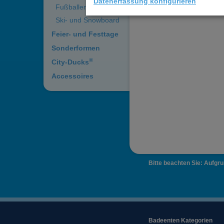
Datenerfassung konfigurieren
Fußballenten
Ski- und Snowboard
Feier- und Festtage
Sonderformen
®
City-Ducks
Accessoires
Bitte beachten Sie: Aufgr
Badeenten Kategorien