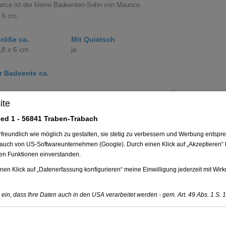
Previous
ice ist der kleine Badeenten-Sohn von Maurice.
r 6 cm.
röße ca.
Mit Quietsch
,8 x 6 cm
ja
r Badeente ca.
ite
e setzen
ed 1 - 56841 Traben-Trabach
undlich wie möglich zu gestalten, sie stetig zu verbessern und Werbung entspre
 auch von US-Softwareunternehmen (Google). Durch einen Klick auf „Akzeptieren“ b
ten Funktionen einverstanden.
nen Klick auf „Datenerfassung konfigurieren“ meine Einwilligung jederzeit mit Wirk
e ein, dass Ihre Daten auch in den USA verarbeitet werden - gem. Art. 49 Abs. 1 S. 1