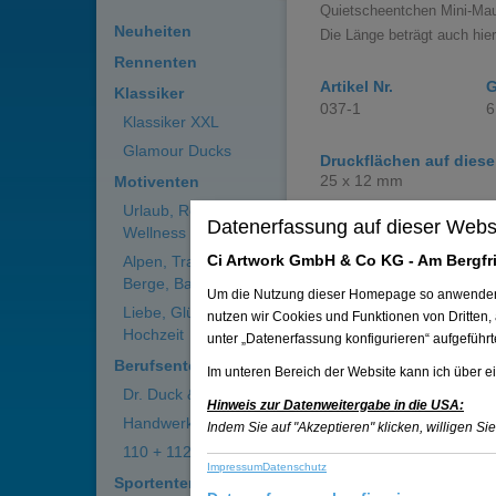
Quietscheentchen Mini-Maur
Neuheiten
Die Länge beträgt auch hie
Rennenten
Artikel Nr.
G
Klassiker
037-1
6
Klassiker XXL
Glamour Ducks
Druckflächen auf diese
25 x 12 mm
Motiventen
Urlaub, Reisen,
Datenerfassung auf dieser Webs
Wellness
Auf die Merklist
Ci Artwork GmbH & Co KG - Am Bergfri
Alpen, Trachten,
Berge, Bayern
Um die Nutzung dieser Homepage so anwenderfre
Liebe, Glück,
nutzen wir Cookies und Funktionen von Dritten,
Hochzeit
unter „Datenerfassung konfigurieren“ aufgeführ
Berufsenten
Im unteren Bereich der Website kann ich über ei
Dr. Duck & Co.
Hinweis zur Datenweitergabe in die USA:
Handwerkerenten
Indem Sie auf "Akzeptieren" klicken, willigen Si
110 + 112
Impressum
Datenschutz
Sportenten