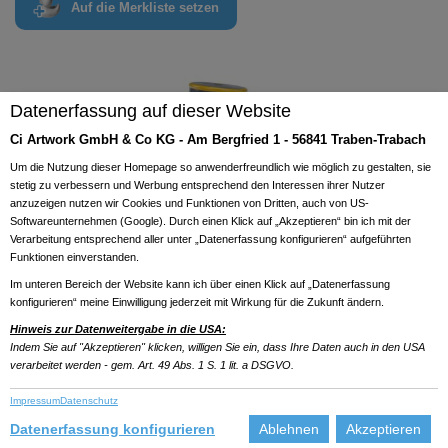
Auf die Merkliste setzen
Previous
Next
Datenerfassung auf dieser Website
Ci Artwork GmbH & Co KG - Am Bergfried 1 - 56841 Traben-Trabach
Um die Nutzung dieser Homepage so anwenderfreundlich wie möglich zu gestalten, sie
stetig zu verbessern und Werbung entsprechend den Interessen ihrer Nutzer
anzuzeigen nutzen wir Cookies und Funktionen von Dritten, auch von US-
Softwareunternehmen (Google). Durch einen Klick auf „Akzeptieren“ bin ich mit der
Verarbeitung entsprechend aller unter „Datenerfassung konfigurieren“ aufgeführten
Funktionen einverstanden.
Im unteren Bereich der Website kann ich über einen Klick auf „Datenerfassung
konfigurieren“ meine Einwilligung jederzeit mit Wirkung für die Zukunft ändern.
Hinweis zur Datenweitergabe in die USA:
Indem Sie auf "Akzeptieren" klicken, willigen Sie ein, dass Ihre Daten auch in den USA
verarbeitet werden - gem. Art. 49 Abs. 1 S. 1 lit. a DSGVO.
Impressum
Datenschutz
Datenerfassung konfigurieren
Ablehnen
Akzeptieren