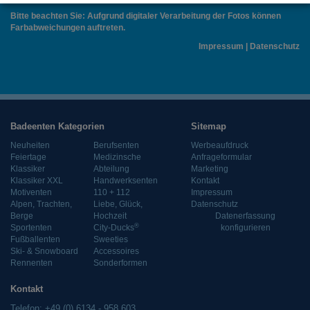
Bitte beachten Sie: Aufgrund digitaler Verarbeitung der Fotos können
Farbabweichungen auftreten.
Impressum
|
Datenschutz
Badeenten Kategorien
Sitemap
Neuheiten
Berufsenten
Werbeaufdruck
Feiertage
Medizinsche
Anfrageformular
Klassiker
Abteilung
Marketing
Klassiker XXL
Handwerksenten
Kontakt
Motiventen
110 + 112
Impressum
Alpen, Trachten,
Liebe, Glück,
Datenschutz
Berge
Hochzeit
Datenerfassung
®
Sportenten
City-Ducks
konfigurieren
Fußballenten
Sweeties
Ski- & Snowboard
Accessoires
Rennenten
Sonderformen
Kontakt
Telefon: +49 (0) 6134 - 958 603