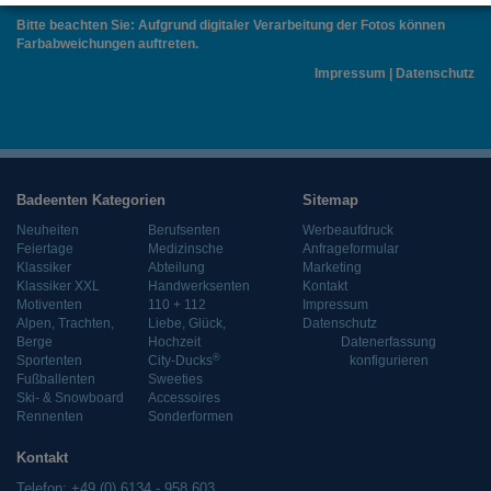
Bitte beachten Sie: Aufgrund digitaler Verarbeitung der Fotos können
Farbabweichungen auftreten.
Impressum
|
Datenschutz
Badeenten Kategorien
Sitemap
Neuheiten
Berufsenten
Werbeaufdruck
Feiertage
Medizinsche
Anfrageformular
Klassiker
Abteilung
Marketing
Klassiker XXL
Handwerksenten
Kontakt
Motiventen
110 + 112
Impressum
Alpen, Trachten,
Liebe, Glück,
Datenschutz
Berge
Hochzeit
Datenerfassung
®
Sportenten
City-Ducks
konfigurieren
Fußballenten
Sweeties
Ski- & Snowboard
Accessoires
Rennenten
Sonderformen
Kontakt
Telefon: +49 (0) 6134 - 958 603