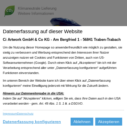
Klimaneutrale Lieferung
Weitere Informationen
Previous
Next
Datenerfassung auf dieser Website
Ci Artwork GmbH & Co KG - Am Bergfried 1 - 56841 Traben-Trabach
Um die Nutzung dieser Homepage so anwenderfreundlich wie möglich zu gestalten, sie
stetig zu verbessern und Werbung entsprechend den Interessen ihrer Nutzer
anzuzeigen nutzen wir Cookies und Funktionen von Dritten, auch von US-
Softwareunternehmen (Google). Durch einen Klick auf „Akzeptieren“ bin ich mit der
Verarbeitung entsprechend aller unter „Datenerfassung konfigurieren“ aufgeführten
Funktionen einverstanden.
Im unteren Bereich der Website kann ich über einen Klick auf „Datenerfassung
konfigurieren“ meine Einwilligung jederzeit mit Wirkung für die Zukunft ändern.
Hinweis zur Datenweitergabe in die USA:
Indem Sie auf "Akzeptieren" klicken, willigen Sie ein, dass Ihre Daten auch in den USA
verarbeitet werden - gem. Art. 49 Abs. 1 S. 1 lit. a DSGVO.
Impressum
Datenschutz
Datenerfassung konfigurieren
Ablehnen
Akzeptieren