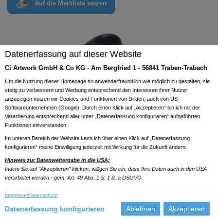
Auf die Merkliste setzen
Previous
Next
Datenerfassung auf dieser Website
Ci Artwork GmbH & Co KG - Am Bergfried 1 - 56841 Traben-Trabach
Um die Nutzung dieser Homepage so anwenderfreundlich wie möglich zu gestalten, sie
stetig zu verbessern und Werbung entsprechend den Interessen ihrer Nutzer
anzuzeigen nutzen wir Cookies und Funktionen von Dritten, auch von US-
Softwareunternehmen (Google). Durch einen Klick auf „Akzeptieren“ bin ich mit der
Verarbeitung entsprechend aller unter „Datenerfassung konfigurieren“ aufgeführten
Funktionen einverstanden.
Im unteren Bereich der Website kann ich über einen Klick auf „Datenerfassung
konfigurieren“ meine Einwilligung jederzeit mit Wirkung für die Zukunft ändern.
Hinweis zur Datenweitergabe in die USA:
Indem Sie auf "Akzeptieren" klicken, willigen Sie ein, dass Ihre Daten auch in den USA
verarbeitet werden - gem. Art. 49 Abs. 1 S. 1 lit. a DSGVO.
Impressum
Datenschutz
Datenerfassung konfigurieren
Ablehnen
Akzeptieren