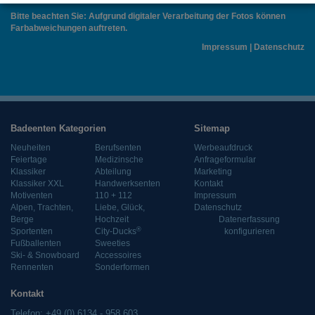
Bitte beachten Sie: Aufgrund digitaler Verarbeitung der Fotos können
Farbabweichungen auftreten.
Impressum
|
Datenschutz
Badeenten Kategorien
Sitemap
Neuheiten
Berufsenten
Werbeaufdruck
Feiertage
Medizinsche
Anfrageformular
Klassiker
Abteilung
Marketing
Klassiker XXL
Handwerksenten
Kontakt
Motiventen
110 + 112
Impressum
Alpen, Trachten,
Liebe, Glück,
Datenschutz
Berge
Hochzeit
Datenerfassung
®
Sportenten
City-Ducks
konfigurieren
Fußballenten
Sweeties
Ski- & Snowboard
Accessoires
Rennenten
Sonderformen
Kontakt
Telefon: +49 (0) 6134 - 958 603