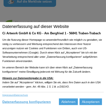
Auf die Merkliste setzen
Klimaneutrale Lieferung
Datenerfassung auf dieser Website
Weitere Informationen
Previous
Next
Ci Artwork GmbH & Co KG - Am Bergfried 1 - 56841 Traben-Trabach
Um die Nutzung dieser Homepage so anwenderfreundlich wie möglich zu gestalten, sie
stetig zu verbessern und Werbung entsprechend den Interessen ihrer Nutzer
anzuzeigen nutzen wir Cookies und Funktionen von Dritten, auch von US-
Softwareunternehmen (Google). Durch einen Klick auf „Akzeptieren“ bin ich mit der
Verarbeitung entsprechend aller unter „Datenerfassung konfigurieren“ aufgeführten
Funktionen einverstanden.
Im unteren Bereich der Website kann ich über einen Klick auf „Datenerfassung
konfigurieren“ meine Einwilligung jederzeit mit Wirkung für die Zukunft ändern.
Hinweis zur Datenweitergabe in die USA:
Indem Sie auf "Akzeptieren" klicken, willigen Sie ein, dass Ihre Daten auch in den USA
verarbeitet werden - gem. Art. 49 Abs. 1 S. 1 lit. a DSGVO.
Impressum
Datenschutz
Datenerfassung konfigurieren
Ablehnen
Akzeptieren