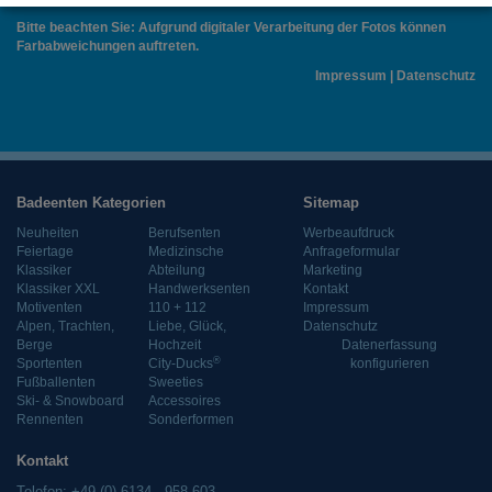
Bitte beachten Sie: Aufgrund digitaler Verarbeitung der Fotos können
Farbabweichungen auftreten.
Impressum
|
Datenschutz
Badeenten Kategorien
Sitemap
Neuheiten
Berufsenten
Werbeaufdruck
Feiertage
Medizinsche
Anfrageformular
Klassiker
Abteilung
Marketing
Klassiker XXL
Handwerksenten
Kontakt
Motiventen
110 + 112
Impressum
Alpen, Trachten,
Liebe, Glück,
Datenschutz
Berge
Hochzeit
Datenerfassung
®
Sportenten
City-Ducks
konfigurieren
Fußballenten
Sweeties
Ski- & Snowboard
Accessoires
Rennenten
Sonderformen
Kontakt
Telefon: +49 (0) 6134 - 958 603