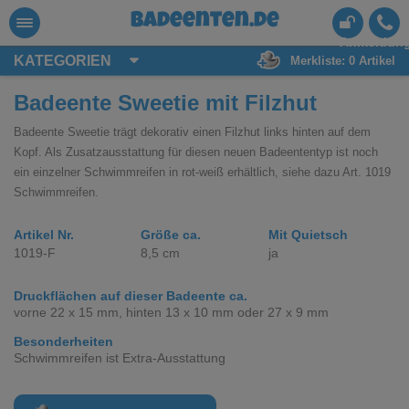
badeenten.de
Anmeldun
KATEGORIEN
Merkliste:
0
Artikel
Badeente Sweetie mit Filzhut
Badeente Sweetie trägt dekorativ einen Filzhut links hinten auf dem
Kopf. Als Zusatzausstattung für diesen neuen Badeententyp ist noch
ein einzelner Schwimmreifen in rot-weiß erhältlich, siehe dazu Art. 1019
Schwimmreifen.
Artikel Nr.
Größe ca.
Mit Quietsch
1019-F
8,5 cm
ja
Druckflächen auf dieser Badeente ca.
vorne 22 x 15 mm, hinten 13 x 10 mm oder 27 x 9 mm
Besonderheiten
Schwimmreifen ist Extra-Ausstattung